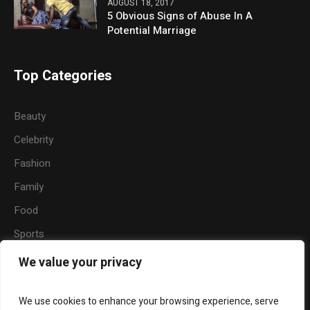
AUGUST 18, 2017
5 Obvious Signs of Abuse In A
Potential Marriage
Top Categories
Beauty
Celebrity
Fashion
Family
Food
Sports
Travel
We value your privacy
Nature
We use cookies to enhance your browsing experience, serve